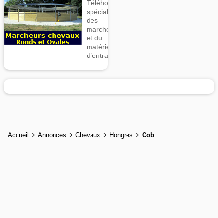
Téléhorse,
spécialiste
des
marcheurs
et du
matériel
d’entrainement
Accueil
Annonces
Chevaux
Hongres
Cob