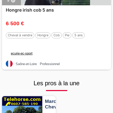
9
Hongre irish cob 5 ans
6 500 €
Cheval à vendre
Hongre
Cob
Pie
5 ans
ecurie-ec-sport
Saône-et-Loire
Professionnel
Les pros à la une
Marcheurs
Chevaux