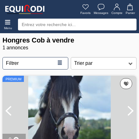
Favoris
Messages
Compte
Panier
Menu
Hongres Cob à vendre
1 annonces
≣
Filtrer
PREMIUM