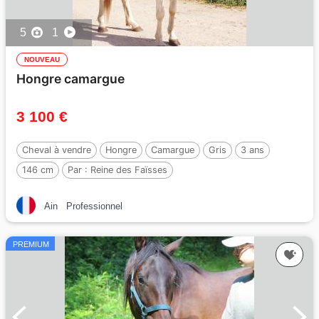
5
1
NOUVEAU
Hongre camargue
3 100 €
Cheval à vendre
Hongre
Camargue
Gris
3 ans
146 cm
Par :
Reine des Faïsses
Ain
Professionnel
PREMIUM