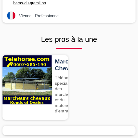
haras-du-gremillon
Vienne
Professionnel
Les pros à la une
Marcheurs
Chevaux
Téléhorse,
spécialiste
des
marcheurs
et du
matériel
d’entrainement