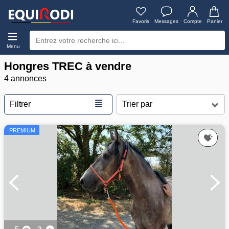
Favoris
Messages
Compte
Panier
Menu
Hongres TREC à vendre
4 annonces
≣
Filtrer
PREMIUM