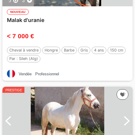
5
3
NOUVEAU
Malak d'uranie
< 7 000 €
Cheval à vendre
Hongre
Barbe
Gris
4 ans
150 cm
Par :
Sileh (Alg)
Vendée
Professionnel
PRESTIGE