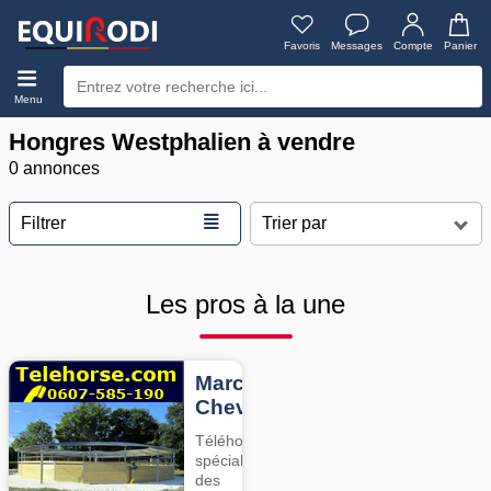
Favoris
Messages
Compte
Panier
Menu
Hongres Westphalien à vendre
0 annonces
≣
Filtrer
Les pros à la une
Marcheurs
Chevaux
Téléhorse,
spécialiste
des