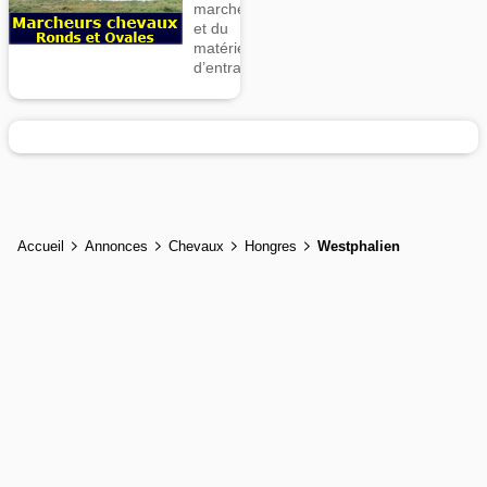
marcheurs
et du
matériel
d’entrainement
Accueil
Annonces
Chevaux
Hongres
Westphalien