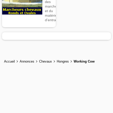
des
marcheurs
et du
matériel
d’entrainement
Accueil
Annonces
Chevaux
Hongres
Working Cow