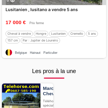
6
Lusitanien , lusitano a vendre 5 ans
17 000 €
Prix ferme
Cheval à vendre
Hongre
Lusitanien
Cremello
5 ans
157 cm
Par :
Jupiter de Loureiro
Belgique
Hainaut
Particulier
Les pros à la une
Marcheurs
Chevaux
Téléhorse,
spécialiste