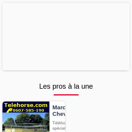
Les pros à la une
Marcheurs
Chevaux
Téléhorse,
spécialiste