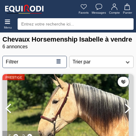
Favoris
Messages
Compte
Panier
Menu
Chevaux Horsemenship Isabelle à vendre
6 annonces
≣
Filtrer
PRESTIGE