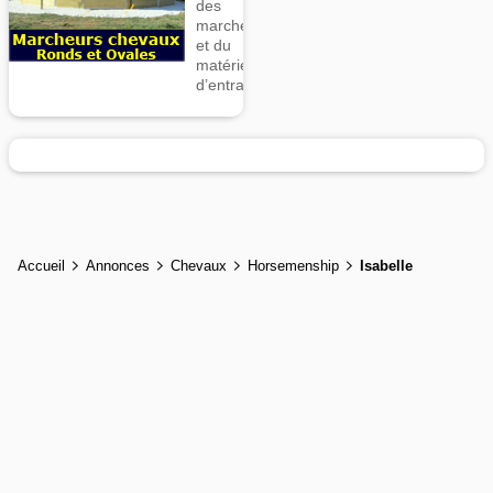
des
marcheurs
et du
matériel
d’entrainement
Accueil
Annonces
Chevaux
Horsemenship
Isabelle