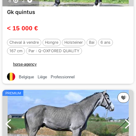
8
2
Gk quintus
< 15 000 €
Cheval à vendre
Hongre
Holsteiner
Bai
6 ans
167 cm
Par :
Q-OXFORED QUALITY
horse-agency
Belgique
Liège
Professionnel
PREMIUM