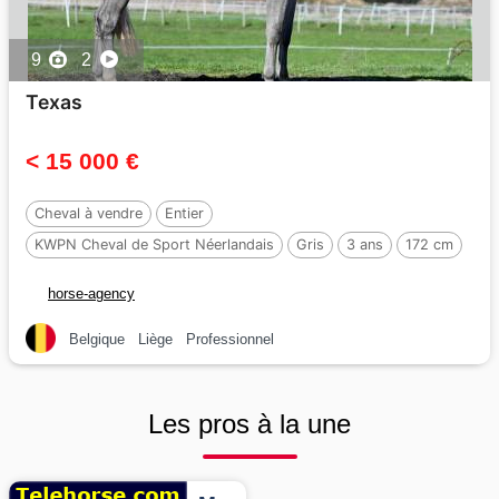
9
2
Texas
< 15 000 €
Cheval à vendre
Entier
KWPN Cheval de Sport Néerlandais
Gris
3 ans
172 cm
Par :
Dallas vdl
horse-agency
Belgique
Liège
Professionnel
Les pros à la une