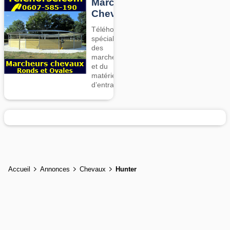
Marcheurs
Chevaux
Téléhorse,
spécialiste
des
marcheurs
et du
matériel
d’entrainement
Accueil
Annonces
Chevaux
Hunter