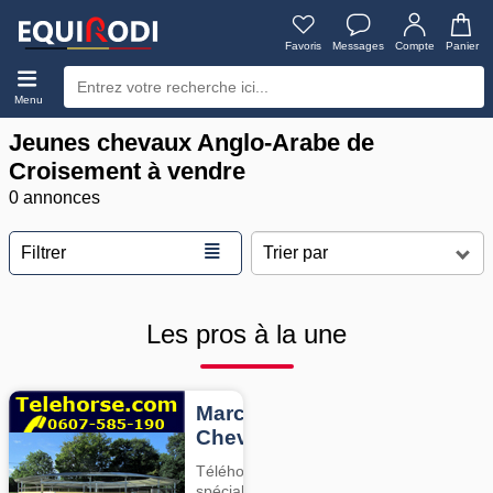
Favoris
Messages
Compte
Panier
Menu
Jeunes chevaux Anglo-Arabe de
Croisement à vendre
0 annonces
≣
Filtrer
Les pros à la une
Marcheurs
Chevaux
Téléhorse,
spécialiste