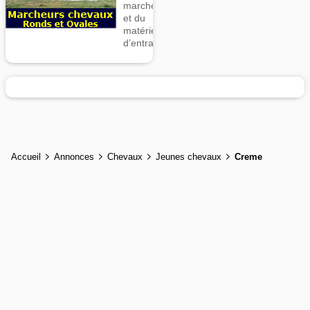
marcheurs
et du
matériel
d’entrainement
Accueil
Annonces
Chevaux
Jeunes chevaux
Creme