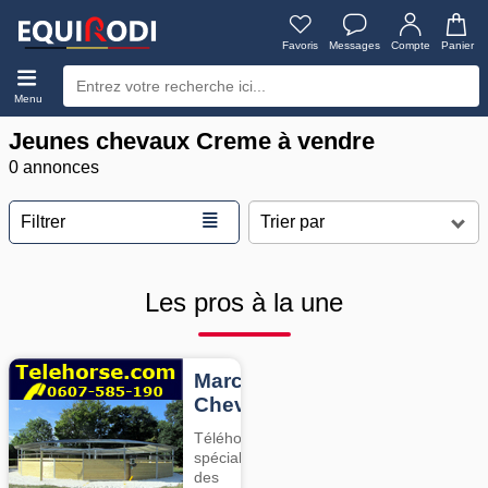
Favoris
Messages
Compte
Panier
Menu
Jeunes chevaux Creme à vendre
0 annonces
≣
Filtrer
Les pros à la une
Marcheurs
Chevaux
Téléhorse,
spécialiste
des