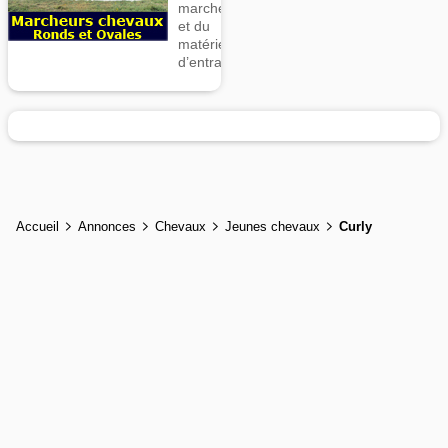
marcheurs
et du
matériel
d’entrainement
Accueil
Annonces
Chevaux
Jeunes chevaux
Curly