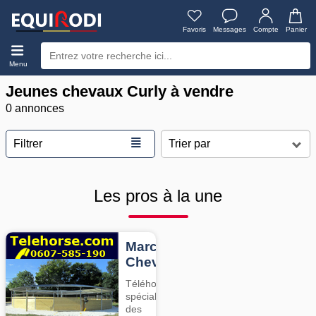
Favoris
Messages
Compte
Panier
Menu
Jeunes chevaux Curly à vendre
0 annonces
≣
Filtrer
Les pros à la une
Marcheurs
Chevaux
Téléhorse,
spécialiste
des