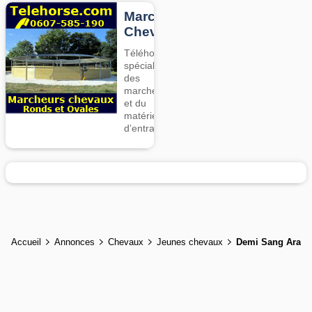
Marcheurs
Chevaux
Téléhorse,
spécialiste
des
marcheurs
et du
matériel
d’entrainement
Accueil
Annonces
Chevaux
Jeunes chevaux
Demi Sang Arabe