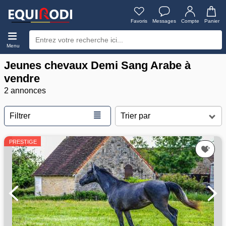
Favoris
Messages
Compte
Panier
Menu
Jeunes chevaux Demi Sang Arabe à
vendre
2 annonces
≣
Filtrer
PRESTIGE