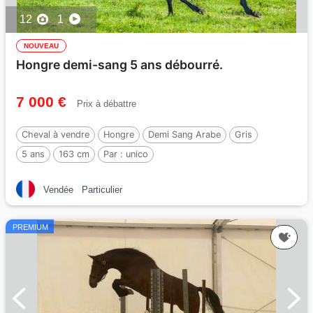
12
1
NOUVEAU
Hongre demi-sang 5 ans débourré.
7 000 €
Prix à débattre
Cheval à vendre
Hongre
Demi Sang Arabe
Gris
5 ans
163 cm
Par :
unico
Vendée
Particulier
PREMIUM