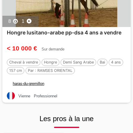
8
1
Hongre lusitano-arabe pp-dsa 4 ans a vendre
< 10 000 €
Sur demande
Cheval à vendre
Hongre
Demi Sang Arabe
Bai
4 ans
157 cm
Par :
RAMSES ORIENTAL
haras-du-gremillon
Vienne
Professionnel
Les pros à la une