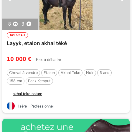
8
3
NOUVEAU
Layyk, etalon akhal téké
10 000 €
Prix à débattre
Cheval à vendre
Etalon
Akhal Teke
Noir
5 ans
158 cm
Par :
Kemput
akhal-teke-nature
Isère
Professionnel