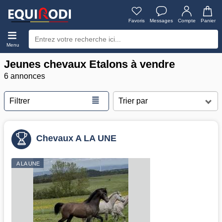
Favoris
Messages
Compte
Panier
Menu
Jeunes chevaux Etalons à vendre
6 annonces
≣
Filtrer
Chevaux A LA UNE
A LA UNE