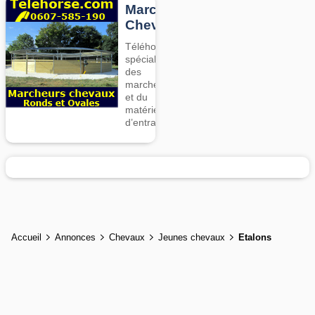
Marcheurs
Chevaux
Téléhorse,
spécialiste
des
marcheurs
et du
matériel
d’entrainement
Accueil
Annonces
Chevaux
Jeunes chevaux
Etalons