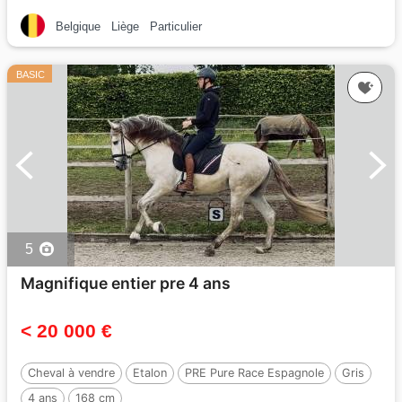
Belgique
Liège
Particulier
BASIC
5
Magnifique entier pre 4 ans
< 20 000 €
Cheval à vendre
Etalon
PRE Pure Race Espagnole
Gris
4 ans
168 cm