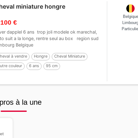
heval miniature hongre
Belgiqu
 100 €
Limbour
Particulie
lver dapplel 6 ans trop joli modele ok marechal,
to suit a la longe, rentre seul au box region sud
mbourg Belgique
heval à vendre
Hongre
Cheval Miniature
utre couleur
6 ans
95 cm
pros à la une
et