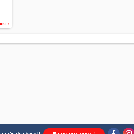
uméro
Rejoignez-nous !
ionnés de cheval !