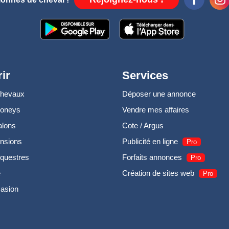
ir
Services
chevaux
Déposer une annonce
poneys
Vendre mes affaires
alons
Cote / Argus
nsions
Publicité en ligne
Pro
questres
Forfaits annonces
Pro
e
Création de sites web
Pro
casion