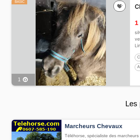
BASIC
C
1
si
ve
Li
C
A
1
Les 
Marcheurs Chevaux
Téléhorse, spécialiste des marcheurs 