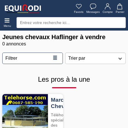
Favoris
Messages
Compte
Panier
Menu
Jeunes chevaux Haflinger à vendre
0 annonces
≣
Filtrer
Les pros à la une
Marcheurs
Chevaux
Téléhorse,
spécialiste
des