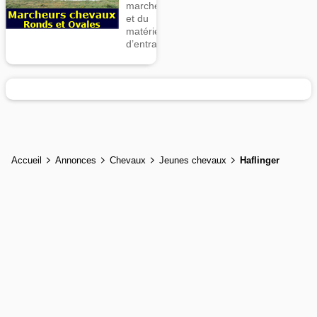
marcheurs
et du
matériel
d’entrainement
Accueil
Annonces
Chevaux
Jeunes chevaux
Haflinger