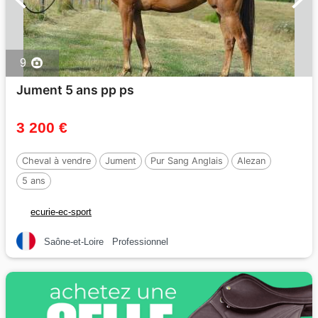
9
Jument 5 ans pp ps
3 200 €
Cheval à vendre
Jument
Pur Sang Anglais
Alezan
5 ans
ecurie-ec-sport
Saône-et-Loire
Professionnel