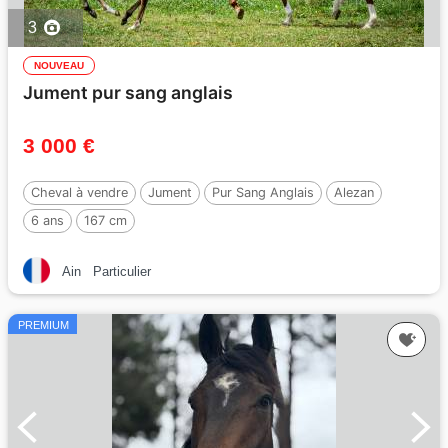
3
NOUVEAU
Jument pur sang anglais
3 000 €
Cheval à vendre
Jument
Pur Sang Anglais
Alezan
6 ans
167 cm
Ain
Particulier
PREMIUM