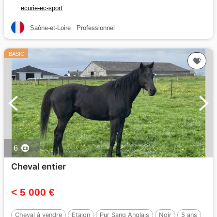
ecurie-ec-sport
Saône-et-Loire
Professionnel
BASIC
6
Cheval entier
< 5 000 €
Cheval à vendre
Etalon
Pur Sang Anglais
Noir
5 ans