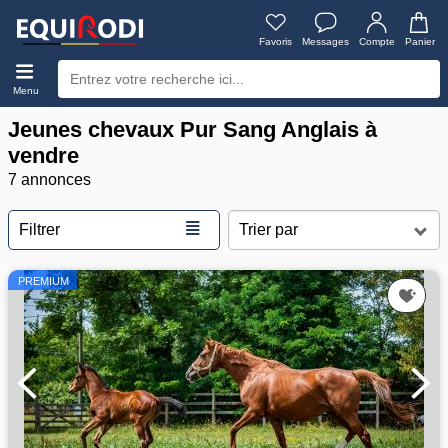
Favoris
Messages
Compte
Panier
Menu
Jeunes chevaux Pur Sang Anglais à
vendre
7 annonces
≣
Filtrer
PREMIUM