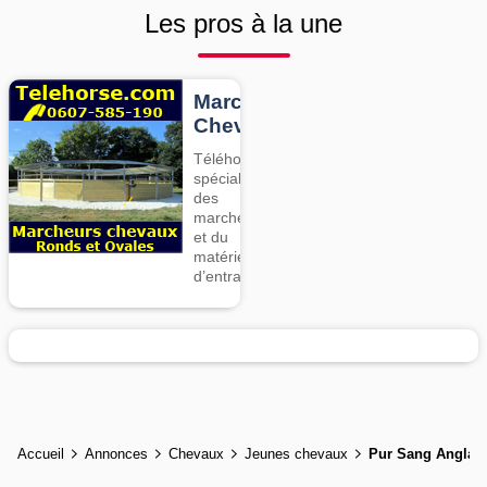
Les pros à la une
Marcheurs
Chevaux
Téléhorse,
spécialiste
des
marcheurs
et du
matériel
d’entrainement
Accueil
Annonces
Chevaux
Jeunes chevaux
Pur Sang Anglais