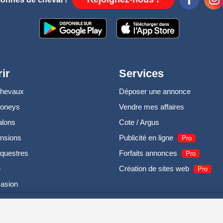
ir
Services
chevaux
Déposer une annonce
poneys
Vendre mes affaires
alons
Cote / Argus
nsions
Publicité en ligne
Pro
questres
Forfaits annonces
Pro
e
Création de sites web
Pro
casion