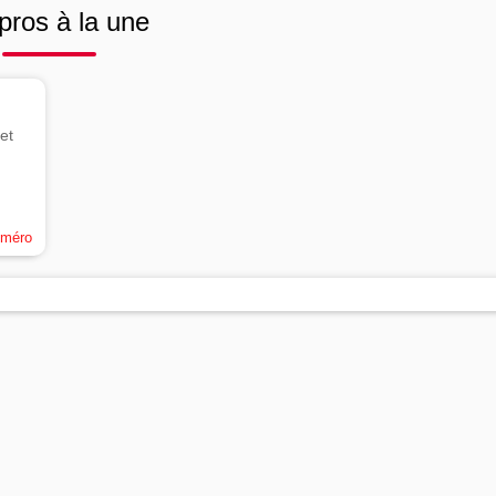
pros à la une
et
uméro