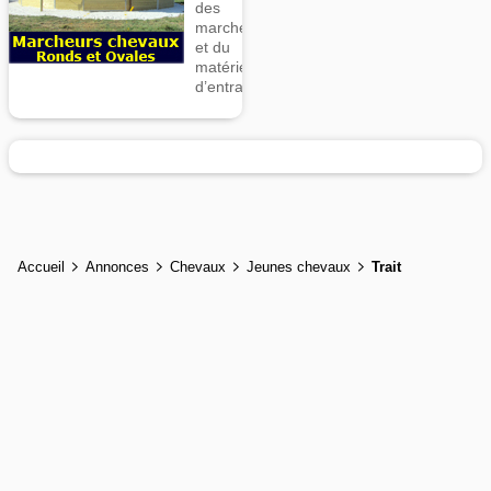
des
marcheurs
et du
matériel
d’entrainement
Accueil
Annonces
Chevaux
Jeunes chevaux
Trait