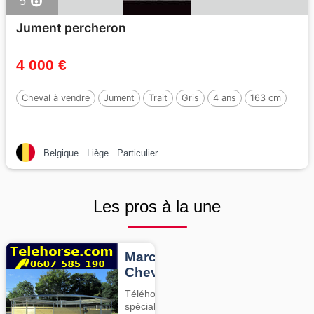
5
Jument percheron
4 000 €
Cheval à vendre
Jument
Trait
Gris
4 ans
163 cm
Belgique
Liège
Particulier
Les pros à la une
Marcheurs
Chevaux
Téléhorse,
spécialiste