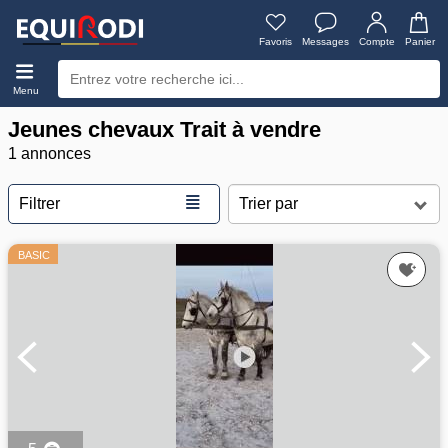
Favoris
Messages
Compte
Panier
Menu
Jeunes chevaux Trait à vendre
1 annonces
≣
Filtrer
BASIC