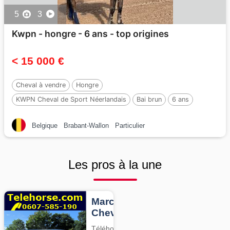
5
3
Kwpn - hongre - 6 ans - top origines
< 15 000 €
Cheval à vendre
Hongre
KWPN Cheval de Sport Néerlandais
Bai brun
6 ans
159 cm
Par :
LIAMANT W
Belgique
Brabant-Wallon
Particulier
Les pros à la une
Marcheurs
Chevaux
Téléhorse,