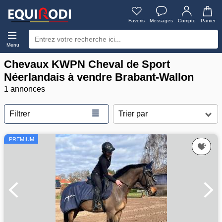
Favoris
Messages
Compte
Panier
Menu
Chevaux KWPN Cheval de Sport
Néerlandais à vendre Brabant-Wallon
1 annonces
≣
Filtrer
PREMIUM