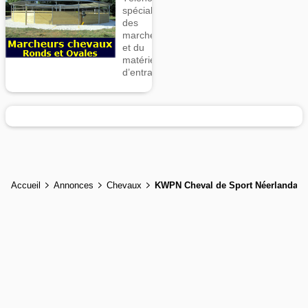
spécialiste
des
marcheurs
et du
matériel
d’entrainement
Accueil
Annonces
Chevaux
KWPN Cheval de Sport Néerlandais