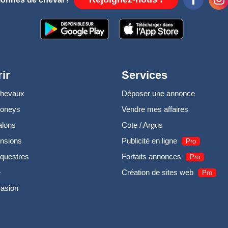
ir
Services
chevaux
Déposer une annonce
poneys
Vendre mes affaires
alons
Cote / Argus
nsions
Publicité en ligne
Pro
questres
Forfaits annonces
Pro
e
Création de sites web
Pro
casion