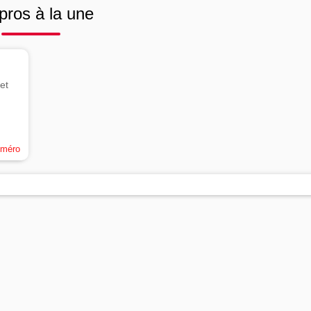
pros à la une
et
uméro