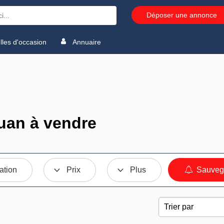
Déposer une annonce
les d'occasion
Annuaire
uan à vendre
ation
Prix
Plus
Sauvega