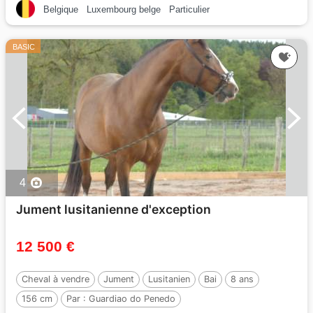
Belgique
Luxembourg belge
Particulier
BASIC
4
Jument lusitanienne d'exception
12 500 €
Cheval à vendre
Jument
Lusitanien
Bai
8 ans
156 cm
Par :
Guardiao do Penedo