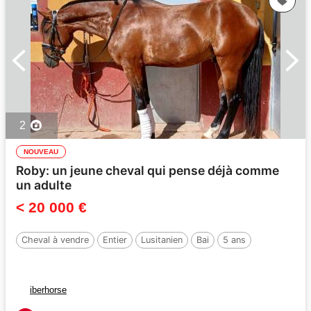
2
NOUVEAU
Roby: un jeune cheval qui pense déjà comme
un adulte
< 20 000 €
Cheval à vendre
Entier
Lusitanien
Bai
5 ans
iberhorse