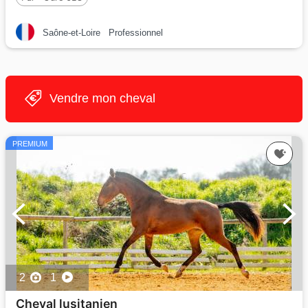
Saône-et-Loire
Professionnel
Vendre mon cheval
PREMIUM
2
1
Cheval lusitanien