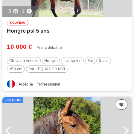
5
1
NOUVEAU
Hongre psl 5 ans
10 000 €
Prix à débattre
Cheval à vendre
Hongre
Lusitanien
Bai
5 ans
159 cm
Par :
EQUADOR MVL
Ardèche
Professionnel
PREMIUM