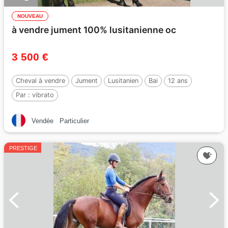
NOUVEAU
à vendre jument 100% lusitanienne oc
3 500 €
Cheval à vendre
Jument
Lusitanien
Bai
12 ans
Par :
vibrato
Vendée
Particulier
PRESTIGE