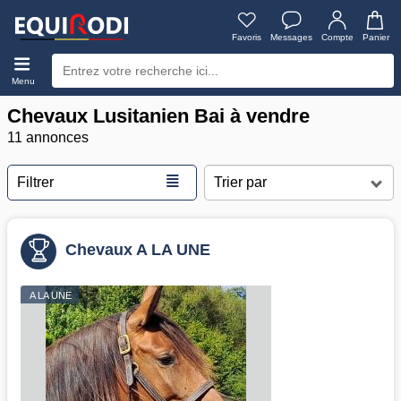
Favoris
Messages
Compte
Panier
Menu
Chevaux Lusitanien Bai à vendre
11 annonces
≣
Filtrer
Chevaux A LA UNE
A LA UNE