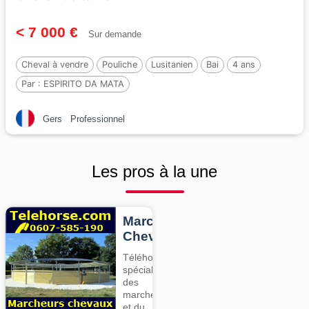
< 7 000 €
Sur demande
Cheval à vendre
Pouliche
Lusitanien
Bai
4 ans
Par :
ESPIRITO DA MATA
Gers
Professionnel
Les pros à la une
Marcheurs
Chevaux
Téléhorse,
spécialiste
des
marcheurs
et du