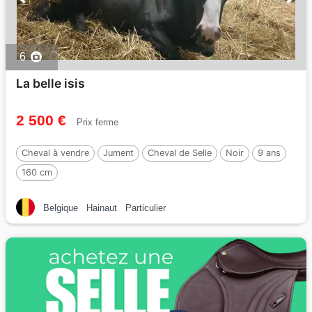
6
La belle isis
2 500 €
Prix ferme
Cheval à vendre
Jument
Cheval de Selle
Noir
9 ans
160 cm
Belgique
Hainaut
Particulier