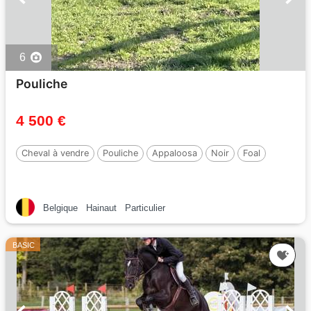
6
Pouliche
4 500 €
Cheval à vendre
Pouliche
Appaloosa
Noir
Foal
Belgique
Hainaut
Particulier
BASIC