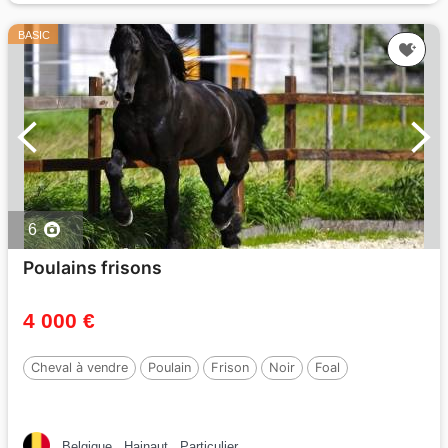
BASIC
6
Poulains frisons
4 000 €
Cheval à vendre
Poulain
Frison
Noir
Foal
Belgique
Hainaut
Particulier