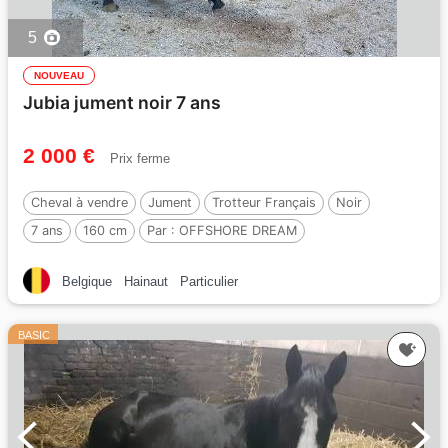
5
NOUVEAU
Jubia jument noir 7 ans
2 000 €
Prix ferme
Cheval à vendre
Jument
Trotteur Français
Noir
7 ans
160 cm
Par :
OFFSHORE DREAM
Belgique
Hainaut
Particulier
BASIC