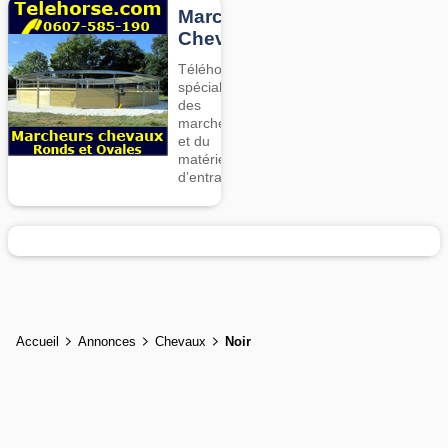
Marcheurs
Chevaux
Téléhorse,
spécialiste
des
marcheurs
et du
matériel
d’entrainement
Accueil
Annonces
Chevaux
Noir