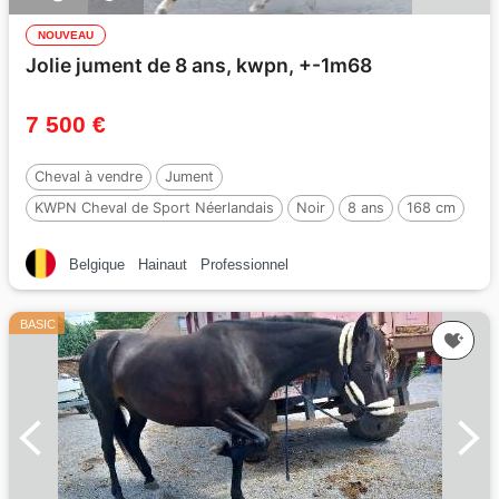
NOUVEAU
Jolie jument de 8 ans, kwpn, +-1m68
7 500 €
Cheval à vendre
Jument
KWPN Cheval de Sport Néerlandais
Noir
8 ans
168 cm
Belgique
Hainaut
Professionnel
BASIC