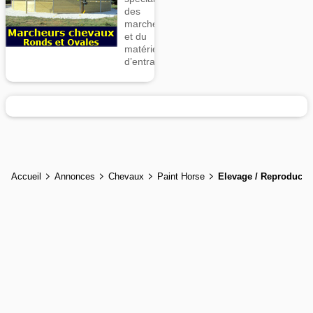
des
marcheurs
et du
matériel
d’entrainement
Accueil
Annonces
Chevaux
Paint Horse
Elevage / Reproducti