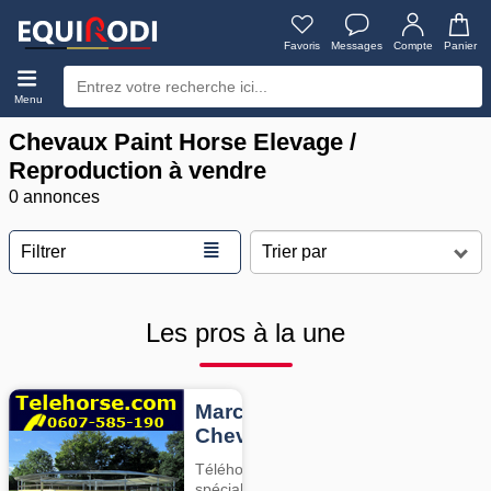
Favoris
Messages
Compte
Panier
Menu
Chevaux Paint Horse Elevage /
Reproduction à vendre
0 annonces
≣
Filtrer
Les pros à la une
Marcheurs
Chevaux
Téléhorse,
spécialiste