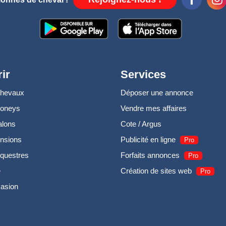
ir
Services
chevaux
Déposer une annonce
poneys
Vendre mes affaires
alons
Cote / Argus
nsions
Publicité en ligne
Pro
questres
Forfaits annonces
Pro
e
Création de sites web
Pro
casion