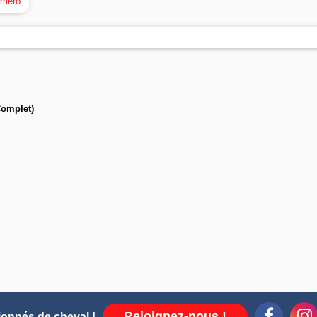
uméro
omplet)
Rejoignez-nous !
ionnés de cheval !