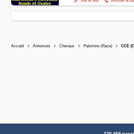
Voir le site
Afficher le n
Accueil
Annonces
Chevaux
Palomino (Race)
CCE (C
339 458 pass