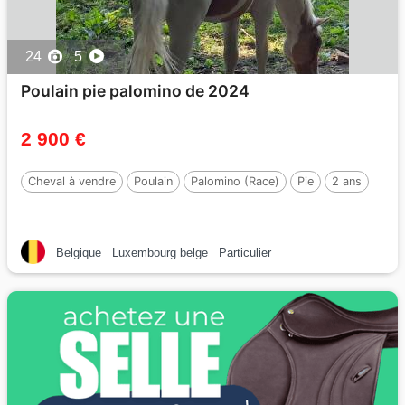
24
5
Poulain pie palomino de 2024
2 900 €
Cheval à vendre
Poulain
Palomino (Race)
Pie
2 ans
Belgique
Luxembourg belge
Particulier