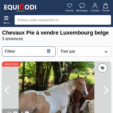
Favoris
Messages
Compte
Panier
Menu
Chevaux Pie à vendre Luxembourg belge
3 annonces
≣
Filtrer
PRESTIGE