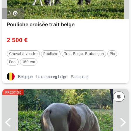
3
Pouliche croisée trait belge
2 500 €
Cheval à vendre
Pouliche
Trait Belge, Brabançon
Pie
Foal
160 cm
Belgique
Luxembourg belge
Particulier
PRESTIGE