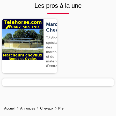
Les pros à la une
Marcheurs
Chevaux
Téléhorse,
spécialiste
des
marcheurs
et du
matériel
d’entrainement
Accueil
Annonces
Chevaux
Pie