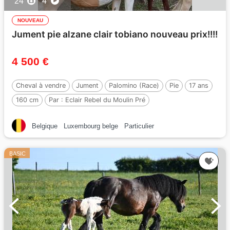
24
4
NOUVEAU
Jument pie alzane clair tobiano nouveau prix!!!!
4 500 €
Cheval à vendre
Jument
Palomino (Race)
Pie
17 ans
160 cm
Par :
Eclair Rebel du Moulin Pré
Belgique
Luxembourg belge
Particulier
BASIC