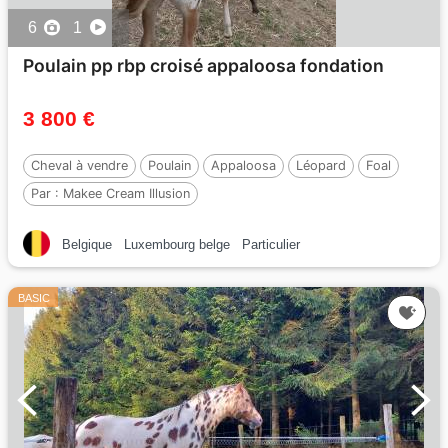
6
1
Poulain pp rbp croisé appaloosa fondation
3 800 €
Cheval à vendre
Poulain
Appaloosa
Léopard
Foal
Par :
Makee Cream Illusion
Belgique
Luxembourg belge
Particulier
BASIC