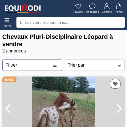
Favoris
Messages
Compte
Panier
Menu
Chevaux Pluri-Disciplinaire Léopard à
vendre
2 annonces
≣
Filtrer
BASIC