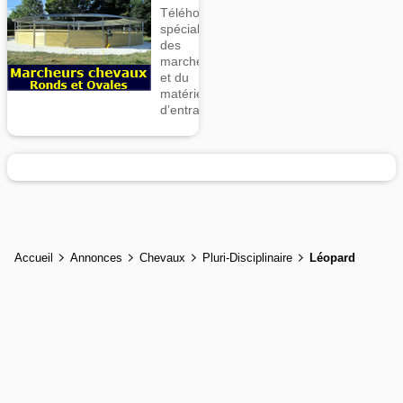
Téléhorse,
spécialiste
des
marcheurs
et du
matériel
d’entrainement
Accueil
Annonces
Chevaux
Pluri-Disciplinaire
Léopard