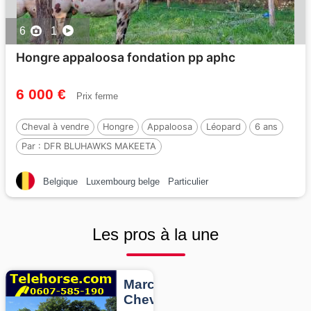
6
1
Hongre appaloosa fondation pp aphc
6 000 €
Prix ferme
Cheval à vendre
Hongre
Appaloosa
Léopard
6 ans
Par :
DFR BLUHAWKS MAKEETA
Belgique
Luxembourg belge
Particulier
Les pros à la une
Marcheurs
Chevaux