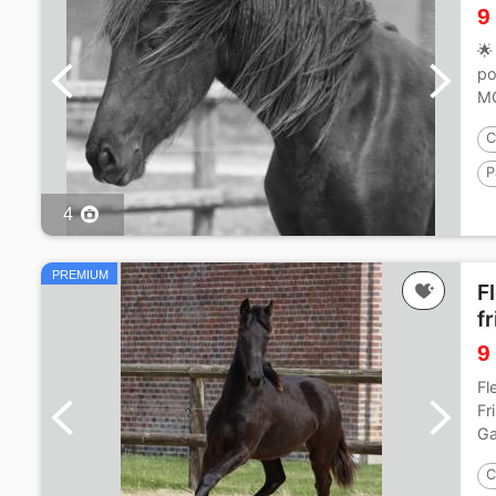
9
🌟
po
MG
C
P
4
PREMIUM
F
f
9
Fl
Fr
Ga
C