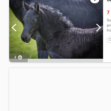
7
Su
pr
Fr
C
4