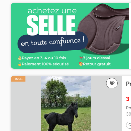
BASIC
P
3
Po
39
C