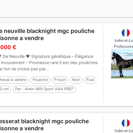
e neuville blacknight mgc pouliche
risonne a vendre
Indre-et-Lo
 000 €
Profession
 De Neuville 🖤 Signature génétique – Élégance
 mouvement – Promesse rare Il est des pouliches
e l’on ne croise pas par...
heval à vendre
Pouliche
Frison
Noir
Foal
0 cm
Par :
Alwin 469 Sport AAA PREF
esserat blacknight mgc pouliche
risonne a vendre
Indre-et-Lo