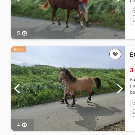
be
C
A
5
BASIC
E
3
Bu
pa
be
C
I
4