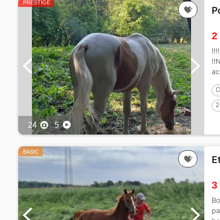
PRESTIGE
P
2
!!
!!
ac
C
2
24
5
BASIC
E
3
Bo
pa