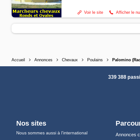
Voir le site
Afficher le n
Accueil
Annonces
Chevaux
Poulains
Palomino (Rac
339 388 pass
Nos sites
Parcour
Nous sommes aussi à l'international
Annonces 