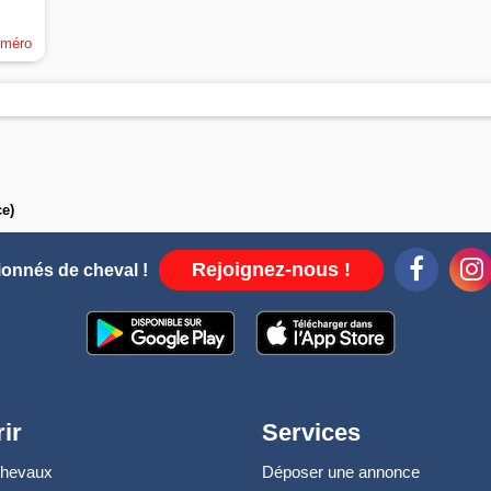
uméro
e)
Rejoignez-nous !
ionnés de cheval !
ir
Services
chevaux
Déposer une annonce