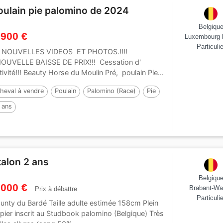
oulain pie palomino de 2024
Belgiqu
 900 €
Luxembourg 
Particulie
!! NOUVELLES VIDEOS ET PHOTOS.!!!!
NOUVELLE BAISSE DE PRIX!!! Cessation d'
tivité!!! Beauty Horse du Moulin Pré, poulain Pie...
heval à vendre
Poulain
Palomino (Race)
Pie
 ans
talon 2 ans
Belgiqu
 000 €
Brabant-Wa
Prix à débattre
Particulie
unty du Bardé Taille adulte estimée 158cm Plein
pier inscrit au Studbook palomino (Belgique) Très