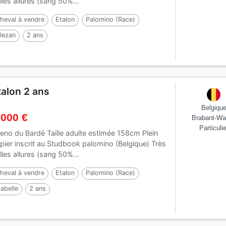
lles allures (sang 50%...
heval à vendre
Etalon
Palomino (Race)
lezan
2 ans
talon 2 ans
Belgiqu
 000 €
Brabant-Wa
Particulie
eno du Bardé Taille adulte estimée 158cm Plein
pier inscrit au Studbook palomino (Belgique) Très
lles allures (sang 50%...
heval à vendre
Etalon
Palomino (Race)
sabelle
2 ans