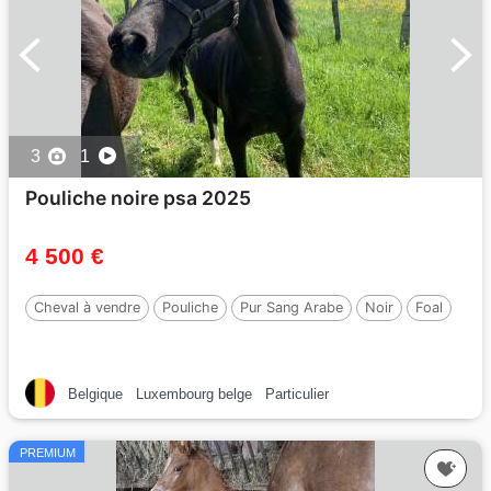
3
1
Pouliche noire psa 2025
4 500 €
Cheval à vendre
Pouliche
Pur Sang Arabe
Noir
Foal
Belgique
Luxembourg belge
Particulier
PREMIUM