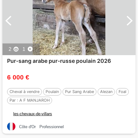
2
1
Pur-sang arabe pur-russe poulain 2026
6 000 €
Cheval à vendre
Poulain
Pur Sang Arabe
Alezan
Foal
Par :
A F MANJAROH
les-chevaux-de-villars
Côte d'Or
Professionnel