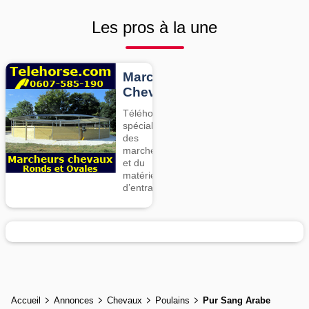
Les pros à la une
Marcheurs
Chevaux
Téléhorse,
spécialiste
des
marcheurs
et du
matériel
d’entrainement
Accueil
Annonces
Chevaux
Poulains
Pur Sang Arabe