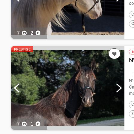
co
C
C
7
2
PRESTIGE
N
N'
Ca
ma
C
3
7
1