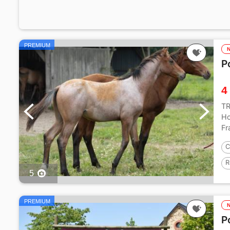
PREMIUM
P
4
TR
Ho
Fr
C
R
5
PREMIUM
P