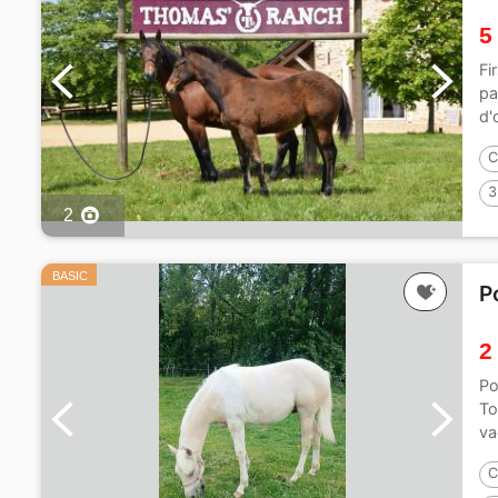
5
Fi
pa
d'
C
3
2
BASIC
P
2
Po
To
va
C