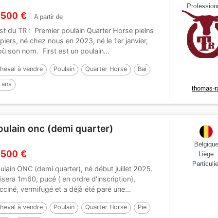
Profession
 500 €
A partir de
rst du TR : Premier poulain Quarter Horse pleins
piers, né chez nous en 2023, né le 1er janvier,
où son nom. First est un poulain...
heval à vendre
Poulain
Quarter Horse
Bai
 ans
thomas-r
oulain onc (demi quarter)
Belgiqu
 500 €
Liège
Particulie
ulain ONC (demi quarter), né début juillet 2025.
isera 1m60, pucé ( en ordre d'inscription),
cciné, vermifugé et a déjà été paré une...
heval à vendre
Poulain
Quarter Horse
Pie