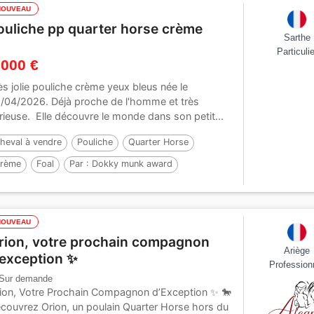
NOUVEAU
ouliche pp quarter horse crème
Sarthe
Particulie
 000 €
ès jolie pouliche crème yeux bleus née le
/04/2026. Déjà proche de l'homme et très
rieuse. Elle découvre le monde dans son petit...
heval à vendre
Pouliche
Quarter Horse
rème
Foal
Par :
Dokky munk award
NOUVEAU
rion, votre prochain compagnon
Ariège
’exception ✨
Profession
Sur demande
ion, Votre Prochain Compagnon d’Exception ✨ 🐎
couvrez Orion, un poulain Quarter Horse hors du