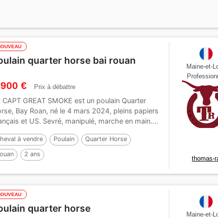
NOUVEAU
oulain quarter horse bai rouan
Maine-et-Lo
Profession
 900 €
Prix à débattre
 CAPT GREAT SMOKE est un poulain Quarter
rse, Bay Roan, né le 4 mars 2024, pleins papiers
ançais et US. Sevré, manipulé, marche en main....
heval à vendre
Poulain
Quarter Horse
ouan
2 ans
thomas-r
NOUVEAU
oulain quarter horse
Maine-et-Lo