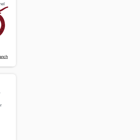
nel
anch
e
r