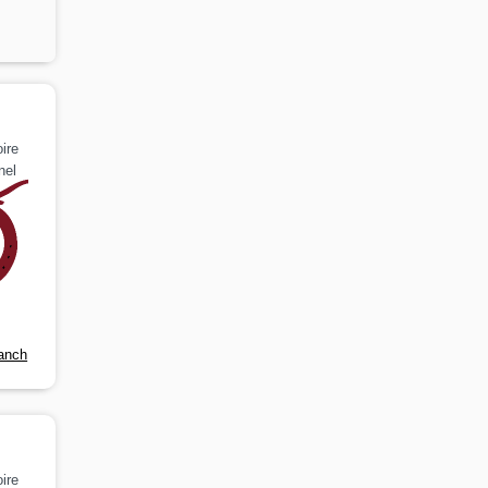
ire
nel
anch
ire