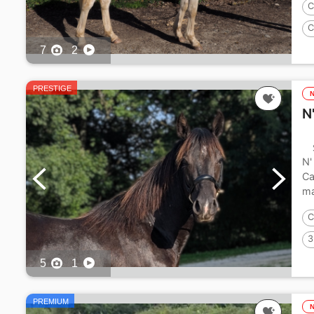
C
C
7
2
PRESTIGE
N
N'
Ca
ma
C
3
5
1
PREMIUM