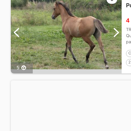
P
4
TR
Qu
pa
en.
C
2
5