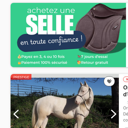
PRESTIGE
O
d
Or
Dé
co