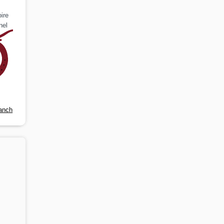
ire
nel
anch