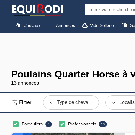
Chevaux
Annonces
Vide Sellerie
Sel
Poulains Quarter Horse à 
13 annonces
Filtrer
Type de cheval
Localis
Particuliers
Professionnels
3
10