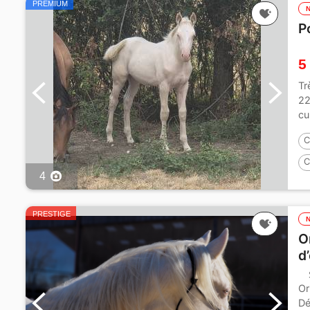
PREMIUM
P
5
Tr
22
cu
C
C
4
PRESTIGE
O
d
Or
Dé