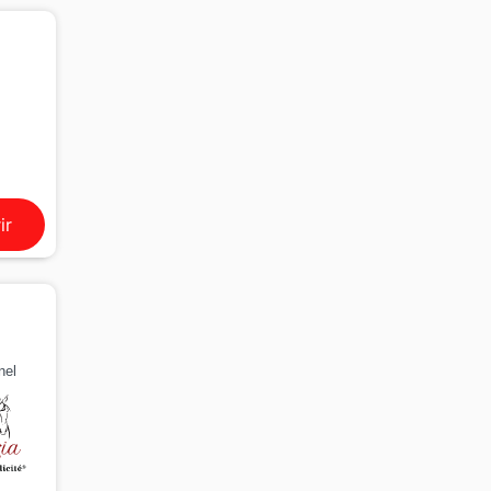
ir
nel