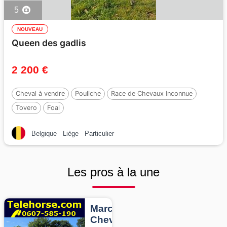
5
NOUVEAU
Queen des gadlis
2 200 €
Cheval à vendre
Pouliche
Race de Chevaux Inconnue
Tovero
Foal
Belgique
Liège
Particulier
Les pros à la une
Marcheurs
Chevaux