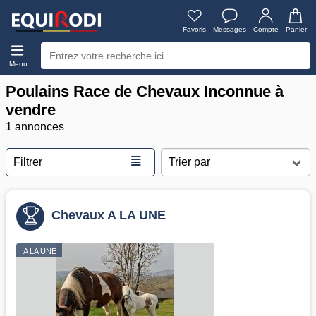
Favoris
Messages
Compte
Panier
Menu
Poulains Race de Chevaux Inconnue à
vendre
1 annonces
≣
Filtrer
Chevaux A LA UNE
A LA UNE