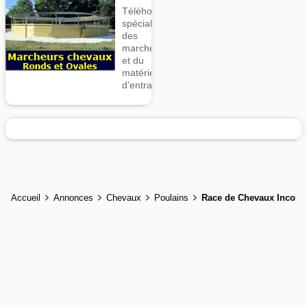
Téléhorse,
spécialiste
des
marcheurs
et du
matériel
d’entrainement
Accueil
Annonces
Chevaux
Poulains
Race de Chevaux Inconn