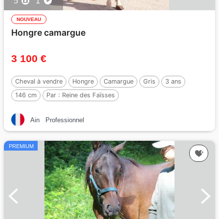
5
1
NOUVEAU
Hongre camargue
3 100 €
Cheval à vendre
Hongre
Camargue
Gris
3 ans
146 cm
Par :
Reine des Faïsses
Ain
Professionnel
PREMIUM