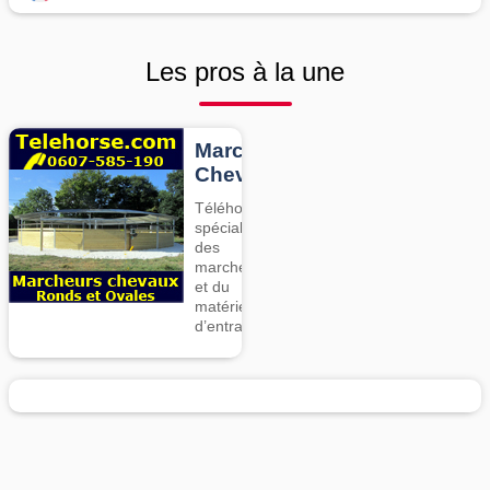
Les pros à la une
Marcheurs
Chevaux
Téléhorse,
spécialiste
des
marcheurs
et du
matériel
d’entrainement