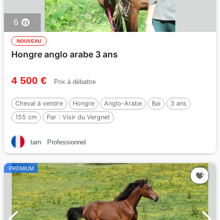
6
NOUVEAU
Hongre anglo arabe 3 ans
4 500 €
Prix à débattre
Cheval à vendre
Hongre
Anglo-Arabe
Bai
3 ans
155 cm
Par :
Visir du Vergnet
tarn
Professionnel
PREMIUM