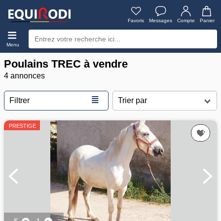
Favoris
Messages
Compte
Panier
Menu
Poulains TREC à vendre
4 annonces
≣
Filtrer
PRESTIGE