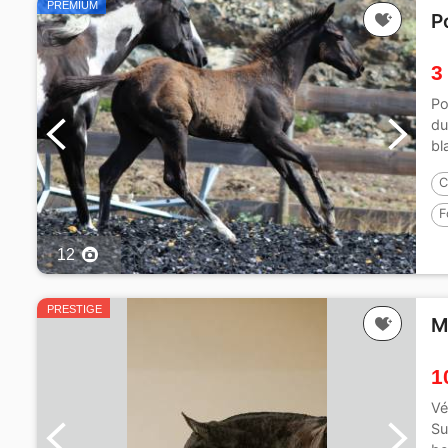
PREMIUM
P
3
Po
du
bl
C
F
12
PRESTIGE
M
1
Vé
Su