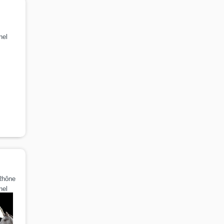
nel
Rhône
nel