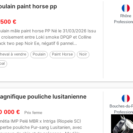
oulain paint horse pp
Rhône
 500 €
Profession
ulain mâle paint horse PP Né le 31/03/2026 Issu
 croisement entre Loki smoke DPQP et Colline
ack two pep Noir Ee, négatif 6 pannel...
heval à vendre
Poulain
Paint Horse
Noir
oal
agnifique pouliche lusitanienne
Bouches-du-
0 000 €
Profession
Prix ferme
nétia IMP Pelé MBR x Intriga (Riopele SC)
perbe pouliche Pur-sang Lusitanien, avec