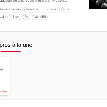
aucoup de chic et de présence Modèle...
heval à vendre
Pouliche
Lusitanien
Gris
oal
145 cm
Par :
Pelé MBR
pros à la une
et
uméro