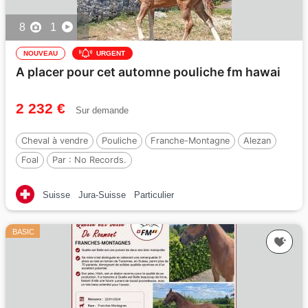
8
1
NOUVEAU
URGENT
A placer pour cet automne pouliche fm hawai
2 232 €
Sur demande
Cheval à vendre
Pouliche
Franche-Montagne
Alezan
Foal
Par :
No Records.
Suisse
Jura-Suisse
Particulier
BASIC