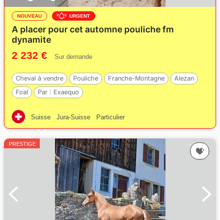
NOUVEAU
URGENT
A placer pour cet automne pouliche fm
dynamite
2 232 €
Sur demande
Cheval à vendre
Pouliche
Franche-Montagne
Alezan
Foal
Par :
Exaequo
Suisse
Jura-Suisse
Particulier
PRESTIGE