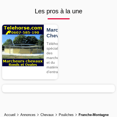
Les pros à la une
Marcheurs
Chevaux
Téléhorse,
spécialiste
des
marcheurs
et du
matériel
d’entrainement
Accueil
Annonces
Chevaux
Pouliches
Franche-Montagne