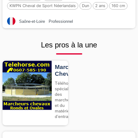
KWPN Cheval de Sport Néerlandais
Dun
2 ans
160 cm
Par :
Inefavel
Saône-et-Loire
Professionnel
Les pros à la une
Marcheurs
Chevaux
Téléhorse,
spécialiste
des
marcheurs
et du
matériel
d’entrainement