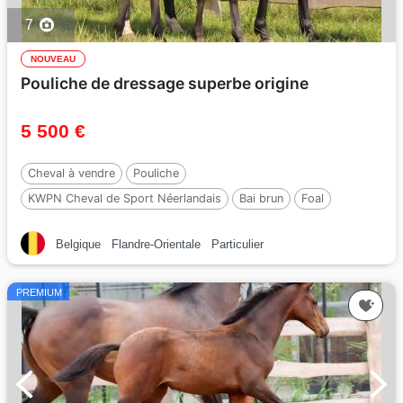
7
NOUVEAU
Pouliche de dressage superbe origine
5 500 €
Cheval à vendre
Pouliche
KWPN Cheval de Sport Néerlandais
Bai brun
Foal
Par :
Roman empire
Belgique
Flandre-Orientale
Particulier
PREMIUM