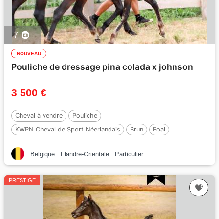
7
NOUVEAU
Pouliche de dressage pina colada x johnson
3 500 €
Cheval à vendre
Pouliche
KWPN Cheval de Sport Néerlandais
Brun
Foal
Par :
No Records.
Belgique
Flandre-Orientale
Particulier
PRESTIGE