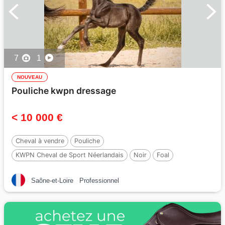
7
1
NOUVEAU
Pouliche kwpn dressage
< 10 000 €
Cheval à vendre
Pouliche
KWPN Cheval de Sport Néerlandais
Noir
Foal
Par :
Perfect
Saône-et-Loire
Professionnel