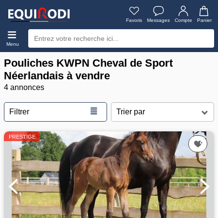
Favoris
Messages
Compte
Panier
Menu
Pouliches KWPN Cheval de Sport
Néerlandais à vendre
4 annonces
≣
Filtrer
PRESTIGE