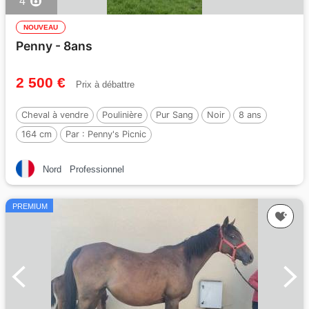
4
NOUVEAU
Penny - 8ans
2 500 €
Prix à débattre
Cheval à vendre
Poulinière
Pur Sang
Noir
8 ans
164 cm
Par :
Penny's Picnic
Nord
Professionnel
PREMIUM