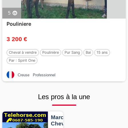
5
Pouliniere
3 200 €
Cheval à vendre
Poulinière
Pur Sang
Bai
15 ans
Par :
Spirit One
Creuse
Professionnel
Les pros à la une
Marcheurs
Chevaux