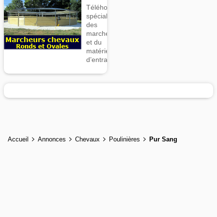
Téléhorse,
spécialiste
des
marcheurs
et du
matériel
d’entrainement
Accueil
Annonces
Chevaux
Poulinières
Pur Sang