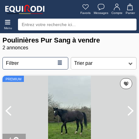
Favoris
Messages
Compte
Panier
Menu
Poulinières Pur Sang à vendre
2 annonces
≣
Filtrer
PREMIUM