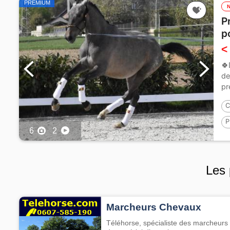
PREMIUM
P
p
<
🍀
de
pr
C
P
6
2
1
Les 
Marcheurs Chevaux
Téléhorse, spécialiste des marcheurs 