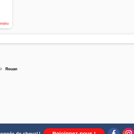
uméro
Rouan
Rejoignez-nous !
ionnés de cheval !