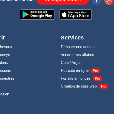
ir
Services
chevaux
Déposer une annonce
poneys
Vendre mes affaires
alons
Cote / Argus
nsions
Publicité en ligne
Pro
questres
Forfaits annonces
Pro
e
Création de sites web
Pro
casion