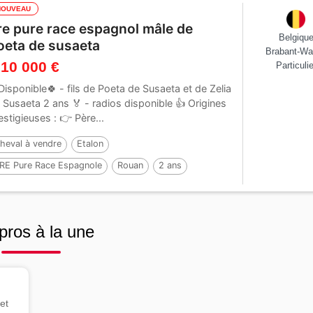
NOUVEAU
re pure race espagnol mâle de
Belgiqu
oeta de susaeta
Brabant-Wa
 10 000 €
Particulie
Disponible🍀 - fils de Poeta de Susaeta et de Zelia
 Susaeta 2 ans 🏅 - radios disponible 👍 Origines
estigieuses : 👉 Père...
heval à vendre
Etalon
RE Pure Race Espagnole
Rouan
2 ans
59 cm
Par :
Poeta de Susaeta
pros à la une
et