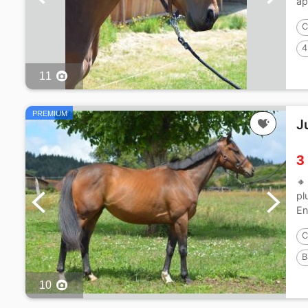
ap
C
4
11
PREMIUM
J
3
🔸
pl
En
C
B
10