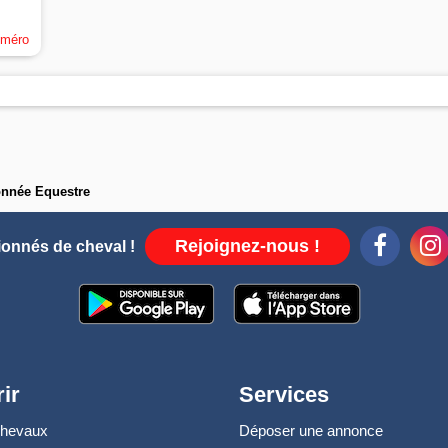
uméro
nnée Equestre
Rejoignez-nous !
ionnés de cheval !
ir
Services
chevaux
Déposer une annonce