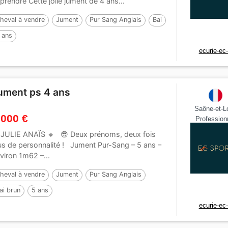
prendre Cette jolie jument de 4 ans...
heval à vendre
Jument
Pur Sang Anglais
Bai
 ans
ecurie-ec-
ument ps 4 ans
Saône-et-Lo
 000 €
Profession
️ JULIE ANAÏS 🔸️ 😎 Deux prénoms, deux fois
us de personnalité ! Jument Pur-Sang – 5 ans –
viron 1m62 –...
heval à vendre
Jument
Pur Sang Anglais
ai brun
5 ans
ecurie-ec-