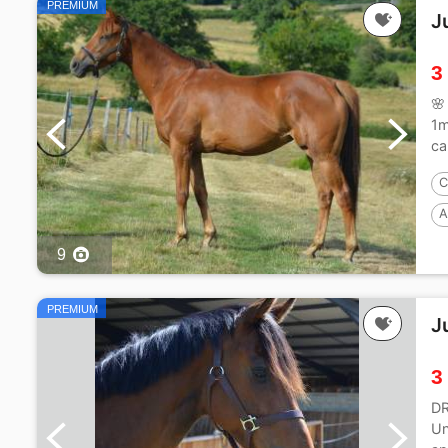
PREMIUM
J
3
🌸
1m
ca
C
A
9
PREMIUM
J
3
DR
Un