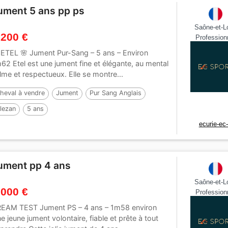
ument 5 ans pp ps
Saône-et-Lo
 200 €
Profession
 ETEL 🌸 Jument Pur-Sang – 5 ans – Environ
62 Etel est une jument fine et élégante, au mental
lme et respectueux. Elle se montre...
heval à vendre
Jument
Pur Sang Anglais
lezan
5 ans
ecurie-ec-
ument pp 4 ans
Saône-et-Lo
 000 €
Profession
EAM TEST Jument PS – 4 ans – 1m58 environ
e jeune jument volontaire, fiable et prête à tout