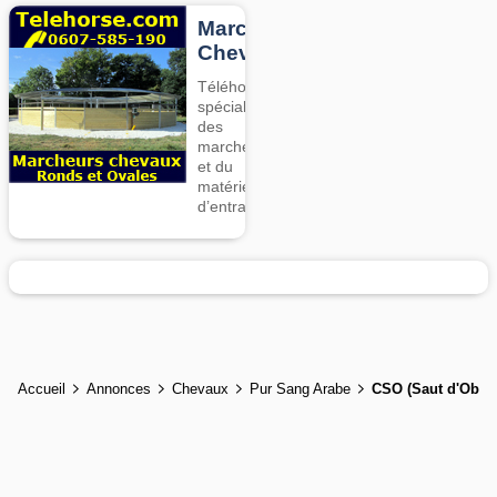
Marcheurs
Chevaux
Téléhorse,
spécialiste
des
marcheurs
et du
matériel
d’entrainement
Accueil
Annonces
Chevaux
Pur Sang Arabe
CSO (Saut d'Obsta