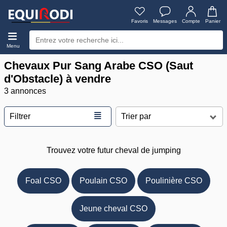
Favoris
Messages
Compte
Panier
Menu
Chevaux Pur Sang Arabe CSO (Saut
d'Obstacle) à vendre
3 annonces
≣
Filtrer
Trouvez votre futur cheval de jumping
Foal CSO
Poulain CSO
Poulinière CSO
Jeune cheval CSO