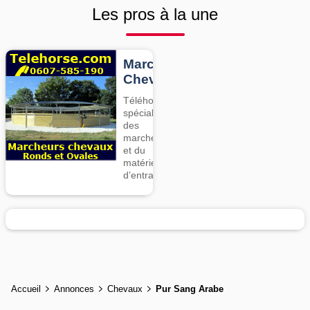
Les pros à la une
Marcheurs
Chevaux
Téléhorse,
spécialiste
des
marcheurs
et du
matériel
d’entrainement
Accueil
Annonces
Chevaux
Pur Sang Arabe