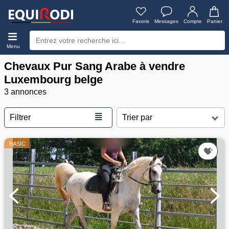
Favoris
Messages
Compte
Panier
Menu
Chevaux Pur Sang Arabe à vendre
Luxembourg belge
3 annonces
≣
Filtrer
BASIC