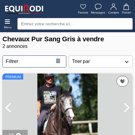
Favoris
Messages
Compte
Panier
Menu
Chevaux Pur Sang Gris à vendre
2 annonces
≣
Filtrer
PREMIUM