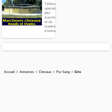
Téléhorse,
spécialiste
des
marcheurs
et du
matériel
d’entrainement
Accueil
Annonces
Chevaux
Pur Sang
Gris