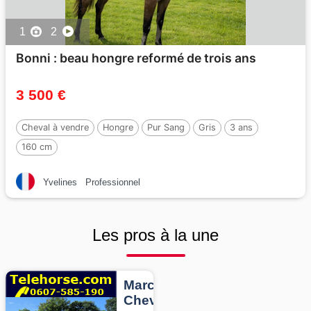
1
2
Bonni : beau hongre reformé de trois ans
3 500 €
Cheval à vendre
Hongre
Pur Sang
Gris
3 ans
160 cm
Yvelines
Professionnel
Les pros à la une
Marcheurs
Chevaux