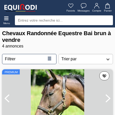
Favoris
Messages
Compte
Panier
Menu
Chevaux Randonnée Equestre Bai brun à
vendre
4 annonces
≣
Filtrer
PREMIUM