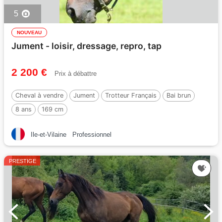
5
NOUVEAU
Jument - loisir, dressage, repro, tap
2 200 €
Prix à débattre
Cheval à vendre
Jument
Trotteur Français
Bai brun
8 ans
169 cm
Ile-et-Vilaine
Professionnel
PRESTIGE