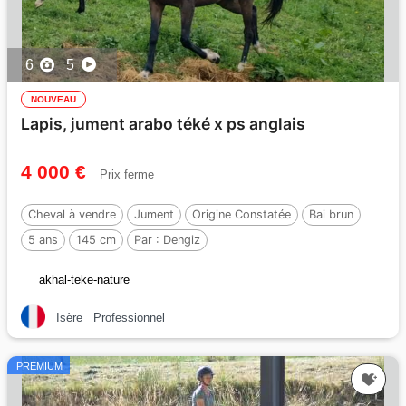
6
5
NOUVEAU
Lapis, jument arabo téké x ps anglais
4 000 €
Prix ferme
Cheval à vendre
Jument
Origine Constatée
Bai brun
5 ans
145 cm
Par :
Dengiz
akhal-teke-nature
Isère
Professionnel
PREMIUM