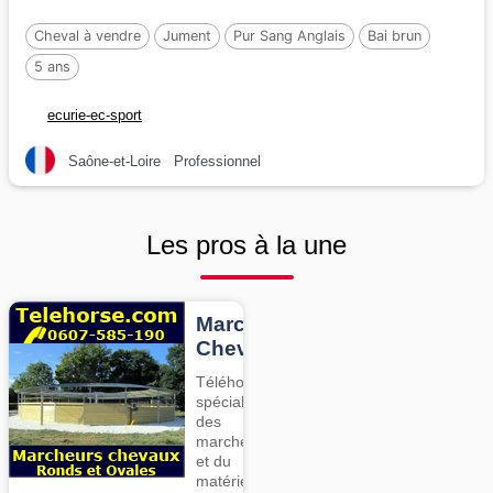
Cheval à vendre
Jument
Pur Sang Anglais
Bai brun
5 ans
ecurie-ec-sport
Saône-et-Loire
Professionnel
Les pros à la une
Marcheurs
Chevaux
Téléhorse,
spécialiste
des
marcheurs
et du
matériel