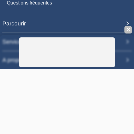
Questions fréquentes
Parcourir
✕
Services
Sauvegarder la recherche
A propos
Nos sites
COPYRIGHT 2006 - 2025 - EQUIRODI SAS - R.C.S. DOLE 504 811
373 - TVA FR00504811373
100% PAIEMENT SÉCURISÉ