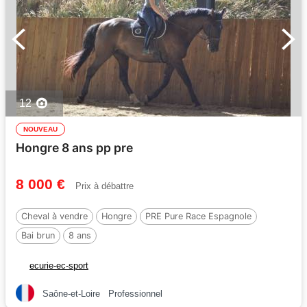
12
NOUVEAU
Hongre 8 ans pp pre
8 000 €
Prix à débattre
Cheval à vendre
Hongre
PRE Pure Race Espagnole
Bai brun
8 ans
ecurie-ec-sport
Saône-et-Loire
Professionnel