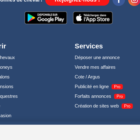
ir
Services
chevaux
Déposer une annonce
poneys
Vendre mes affaires
alons
Cote / Argus
nsions
Publicité en ligne
Pro
questres
Forfaits annonces
Pro
e
Création de sites web
Pro
casion