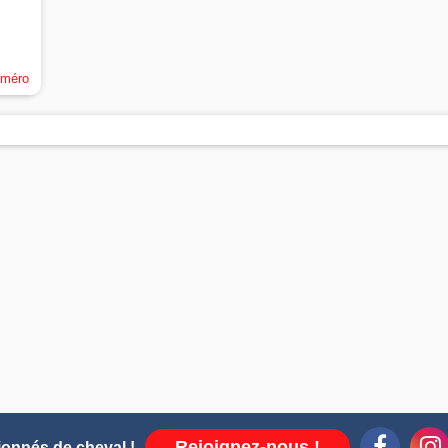
uméro
Rejoignez-nous !
ionnés de cheval !