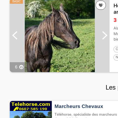
BASIC
H
a
3
Al
Mo
bi
C
N
6
Les 
Marcheurs Chevaux
Téléhorse, spécialiste des marcheurs 