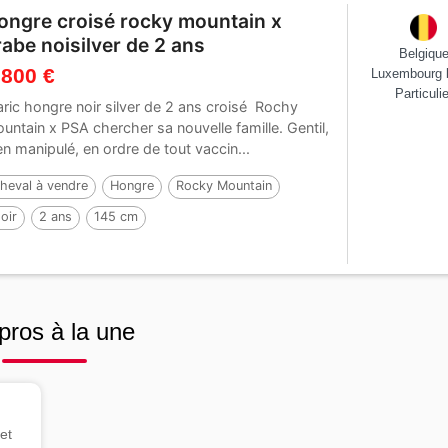
ongre croisé rocky mountain x
rabe noisilver de 2 ans
Belgiqu
 800 €
Luxembourg 
Particulie
aric hongre noir silver de 2 ans croisé Rochy
untain x PSA chercher sa nouvelle famille. Gentil,
en manipulé, en ordre de tout vaccin...
heval à vendre
Hongre
Rocky Mountain
oir
2 ans
145 cm
pros à la une
et