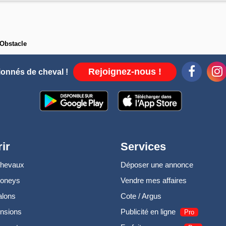
Obstacle
Rejoignez-nous !
ionnés de cheval !
ir
Services
chevaux
Déposer une annonce
poneys
Vendre mes affaires
alons
Cote / Argus
nsions
Publicité en ligne
Pro