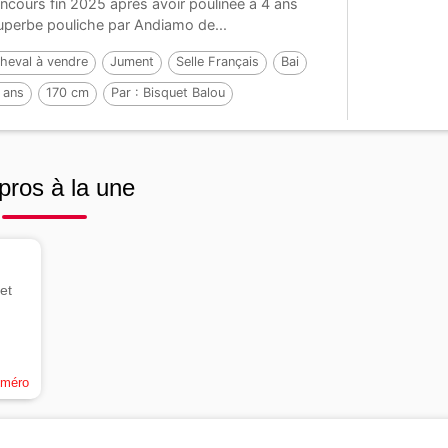
ncours fin 2025 après avoir poulinée à 4 ans
uperbe pouliche par Andiamo de...
heval à vendre
Jument
Selle Français
Bai
 ans
170 cm
Par :
Bisquet Balou
pros à la une
et
uméro