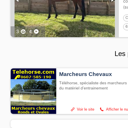
co
(s
C
6
3
4
Les 
Marcheurs Chevaux
Téléhorse, spécialiste des marcheurs 
du matériel d’entrainement
Voir le site
Afficher le n