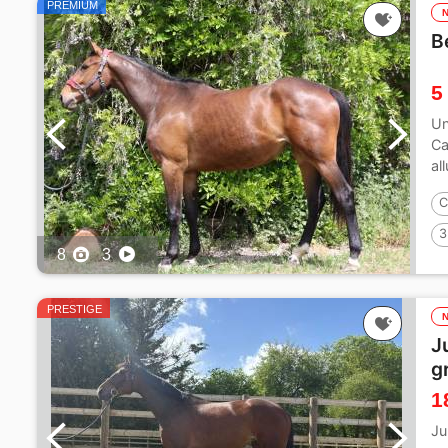
PREMIUM
B
5
Un
Ca
al
C
3
8
3
PRESTIGE
J
g
1
Ju