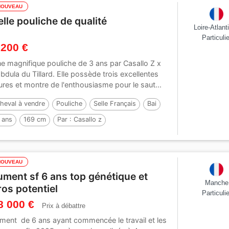
NOUVEAU
elle pouliche de qualité
Loire-Atlant
Particulie
 200 €
e magnifique pouliche de 3 ans par Casallo Z x
bdula du Tillard. Elle possède trois excellentes
lures et montre de l'enthousiasme pour le saut...
heval à vendre
Pouliche
Selle Français
Bai
 ans
169 cm
Par :
Casallo z
NOUVEAU
ument sf 6 ans top génétique et
Manche
ros potentiel
Particulie
8 000 €
Prix à débattre
ment de 6 ans ayant commencée le travail et les