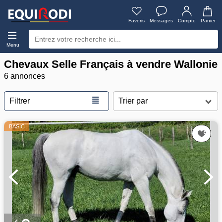
Favoris
Messages
Compte
Panier
Menu
Chevaux Selle Français à vendre Wallonie
6 annonces
≣
Filtrer
BASIC