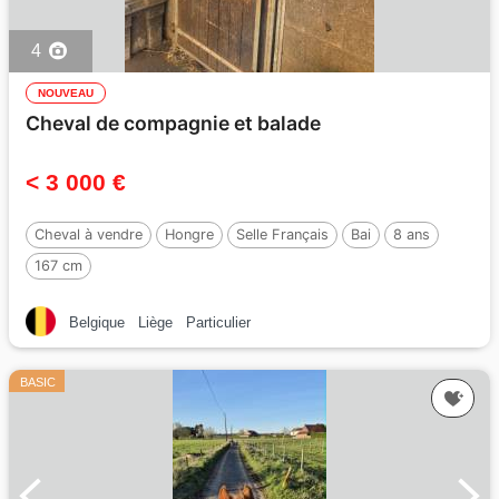
4
NOUVEAU
Cheval de compagnie et balade
< 3 000 €
Cheval à vendre
Hongre
Selle Français
Bai
8 ans
167 cm
Belgique
Liège
Particulier
BASIC