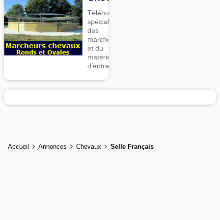
Téléhorse,
spécialiste
des
marcheurs
et du
matériel
d’entrainement
Accueil
Annonces
Chevaux
Selle Français