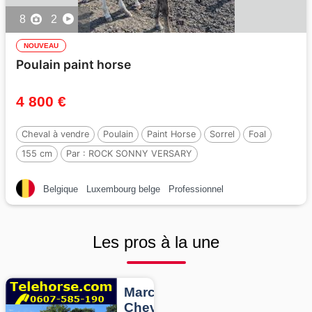
8
2
NOUVEAU
Poulain paint horse
4 800 €
Cheval à vendre
Poulain
Paint Horse
Sorrel
Foal
155 cm
Par :
ROCK SONNY VERSARY
Belgique
Luxembourg belge
Professionnel
Les pros à la une
Marcheurs
Chevaux