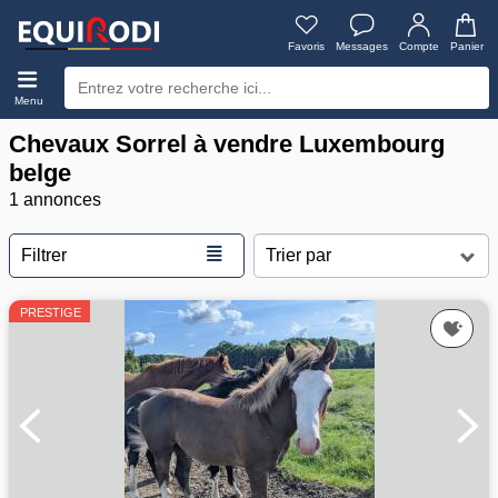
Favoris
Messages
Compte
Panier
Menu
Chevaux Sorrel à vendre Luxembourg
belge
1 annonces
≣
Filtrer
PRESTIGE