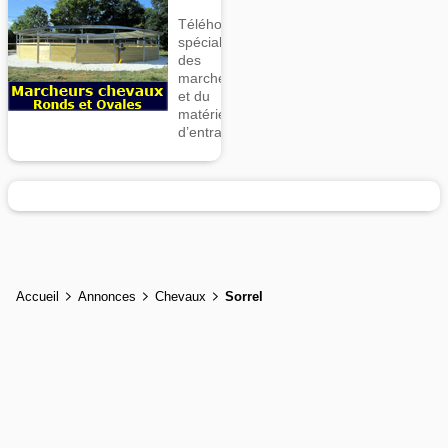
Téléhorse,
spécialiste
des
marcheurs
et du
matériel
d’entrainement
Accueil
Annonces
Chevaux
Sorrel