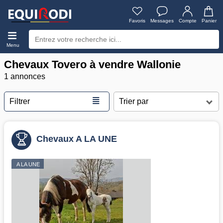
Favoris
Messages
Compte
Panier
Menu
Chevaux Tovero à vendre Wallonie
1 annonces
≣
Filtrer
Chevaux A LA UNE
A LA UNE