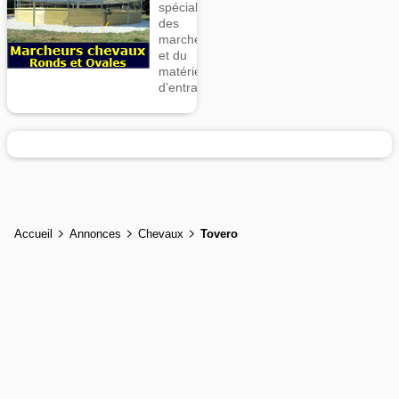
spécialiste
des
marcheurs
et du
matériel
d’entrainement
Accueil
Annonces
Chevaux
Tovero