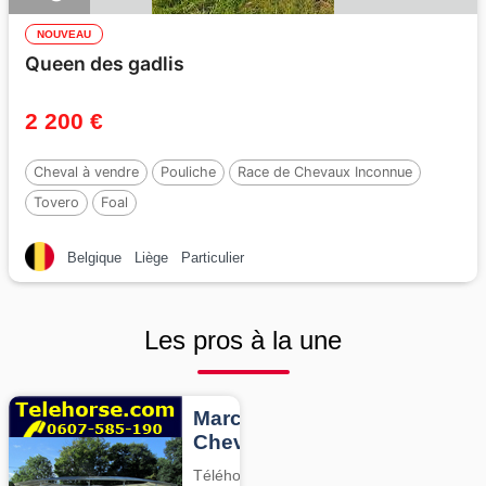
NOUVEAU
Queen des gadlis
2 200 €
Cheval à vendre
Pouliche
Race de Chevaux Inconnue
Tovero
Foal
Belgique
Liège
Particulier
Les pros à la une
Marcheurs
Chevaux
Téléhorse,