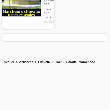
des
marcheurs
et du
matériel
d’entrainement
Accueil
Annonces
Chevaux
Trait
Balade/Promenade