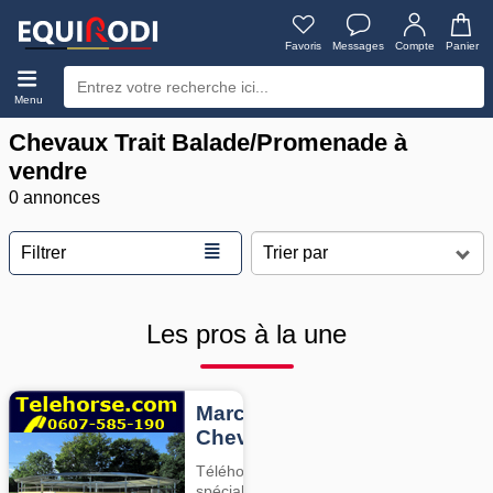
Favoris
Messages
Compte
Panier
Menu
Chevaux Trait Balade/Promenade à
vendre
0 annonces
≣
Filtrer
Les pros à la une
Marcheurs
Chevaux
Téléhorse,
spécialiste