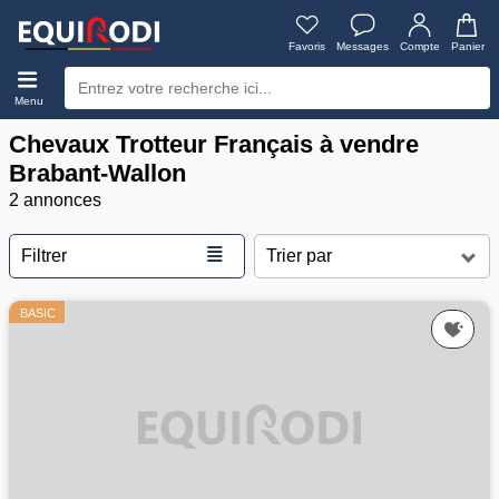
Favoris
Messages
Compte
Panier
Menu
Chevaux Trotteur Français à vendre
Brabant-Wallon
2 annonces
≣
Filtrer
BASIC