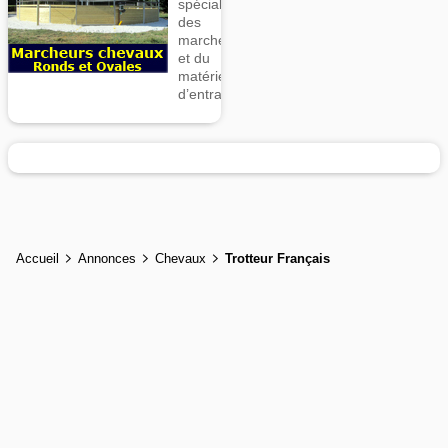
spécialiste
des
marcheurs
et du
matériel
d’entrainement
Accueil
Annonces
Chevaux
Trotteur Français