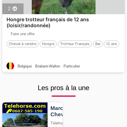
2
Hongre trotteur français de 12 ans
(loisir/randonnée)
Faire une offre
Cheval à vendre
Hongre
Trotteur Français
Bai
12 ans
Belgique
Brabant-Wallon
Particulier
Les pros à la une
Marcheurs
Chevaux
Téléhorse,