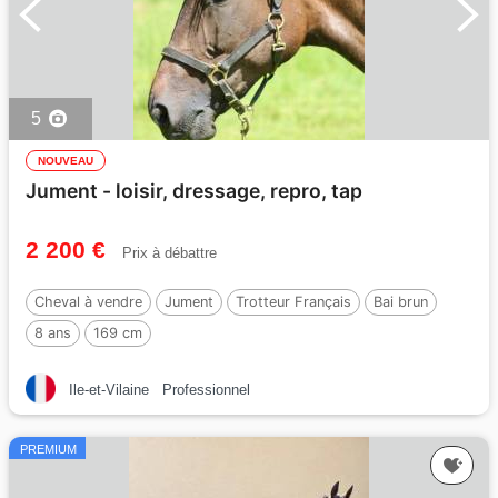
5
NOUVEAU
Jument - loisir, dressage, repro, tap
2 200 €
Prix à débattre
Cheval à vendre
Jument
Trotteur Français
Bai brun
8 ans
169 cm
Ile-et-Vilaine
Professionnel
PREMIUM