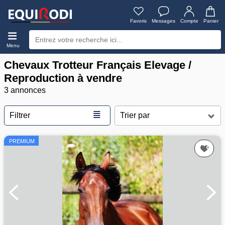
Favoris
Messages
Compte
Panier
Menu
Chevaux Trotteur Français Elevage /
Reproduction à vendre
3 annonces
≣
Filtrer
PREMIUM