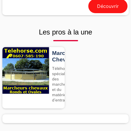
Découvrir
Les pros à la une
Marcheurs
Chevaux
Téléhorse,
spécialiste
des
marcheurs
et du
matériel
d’entrainement