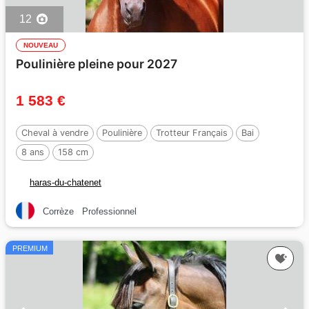
12
NOUVEAU
Poulinière pleine pour 2027
1 583 €
Cheval à vendre
Poulinière
Trotteur Français
Bai
8 ans
158 cm
haras-du-chatenet
Corrèze
Professionnel
PREMIUM