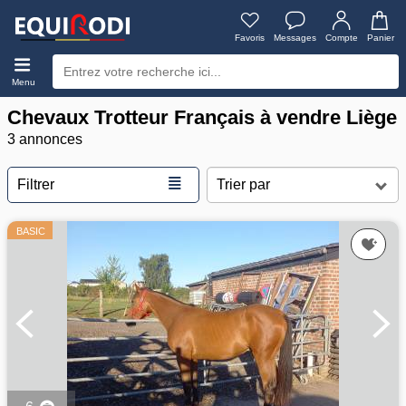
Favoris
Messages
Compte
Panier
Menu
Chevaux Trotteur Français à vendre Liège
3 annonces
≣
Filtrer
BASIC