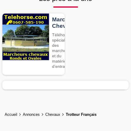
Marcheurs
Chevaux
Téléhorse,
spécialiste
des
marcheurs
et du
matériel
d’entrainement
Accueil
Annonces
Chevaux
Trotteur Français