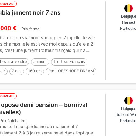
NOUVEAU
ubia jument noir 7 ans
Belgiqu
Hainaut
 000 €
Particulie
Prix ferme
bia de son vrai nom sur papier s'appelle Jessie
s champs, elle est avec moi depuis qu'elle a 2
s, c'est une jument trotteur français qui n'a...
heval à vendre
Jument
Trotteur Français
oir
7 ans
160 cm
Par :
OFFSHORE DREAM
NOUVEAU
ropose demi pension – bornival
Belgiqu
nivelles)
Brabant-Wa
Prix à débattre
Particulie
ras-tu la co-gardienne de ma jument ?
éalement 2 à 3 jours semaine et dans l’optique