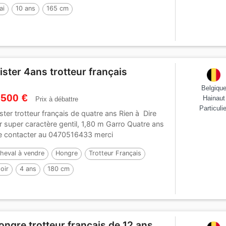
ai
10 ans
165 cm
ister 4ans trotteur français
Belgiqu
 500 €
Hainaut
Prix à débattre
Particulie
ster trotteur français de quatre ans Rien à Dire
r super caractère gentil, 1,80 m Garro Quatre ans
 contacter au 0470516433 merci
heval à vendre
Hongre
Trotteur Français
oir
4 ans
180 cm
ongre trotteur français de 12 ans