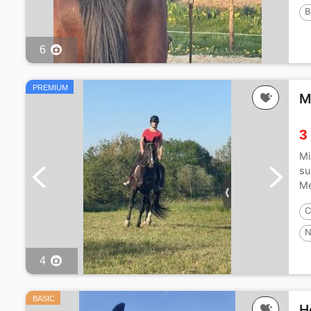
B
6
PREMIUM
M
3
Mi
su
Me
C
N
4
BASIC
H