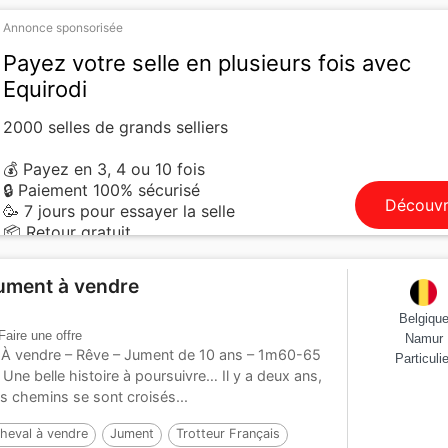
Annonce sponsorisée
Payez votre selle en plusieurs fois avec
Equirodi
2000 selles de grands selliers
💰 Payez en 3, 4 ou 10 fois
🔒 Paiement 100% sécurisé
Découvr
🥳 7 jours pour essayer la selle
📦 Retour gratuit
ument à vendre
Belgiqu
Faire une offre
Namur
 À vendre – Rêve – Jument de 10 ans – 1m60-65
Particulie
Une belle histoire à poursuivre… Il y a deux ans,
s chemins se sont croisés...
heval à vendre
Jument
Trotteur Français