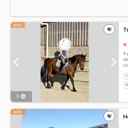
BASIC
T
<
À 
de
ch
C
B
P
5
BASIC
H