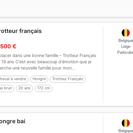
rotteur français
Belgiqu
 500 €
Liège
Particulie
placer dans une bonne famille – Trotteur Français
 19 ans C'est avec beaucoup d'émotion que je
erche une nouvelle famille pour mon...
heval à vendre
Hongre
Trotteur Français
ai brun
20 ans
172 cm
ar :
GOETMALS WOOD
ongre bai
Belgiqu