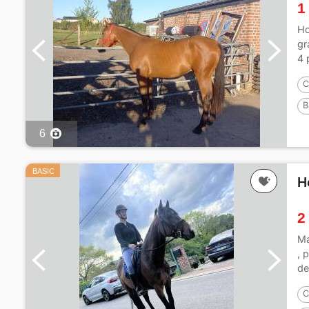
1
Ho
gr
4 
C
B
6
BASIC
H
2
Ma
, 
de
C