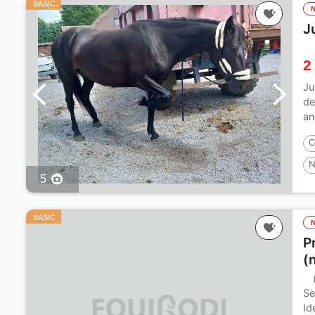
BASIC
J
2
Ju
de
an
C
N
5
BASIC
P
(
Se
Id