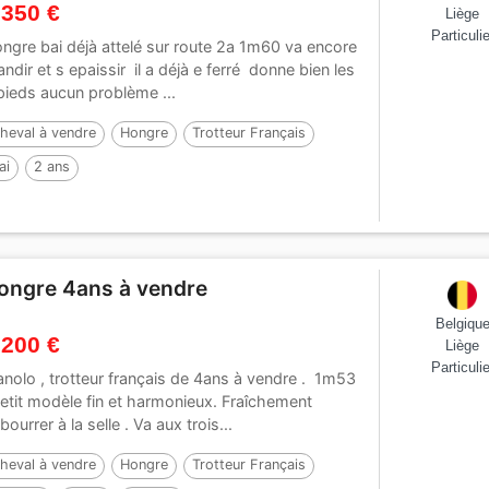
 350 €
Liège
Particulie
ngre bai déjà attelé sur route 2a 1m60 va encore
andir et s epaissir il a déjà e ferré donne bien les
pieds aucun problème ...
heval à vendre
Hongre
Trotteur Français
ai
2 ans
ongre 4ans à vendre
Belgiqu
 200 €
Liège
Particulie
nolo , trotteur français de 4ans à vendre . 1m53
petit modèle fin et harmonieux. Fraîchement
bourrer à la selle . Va aux trois...
heval à vendre
Hongre
Trotteur Français