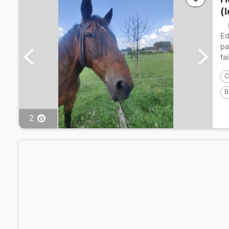
(
Ed
pa
fa
C
B
2