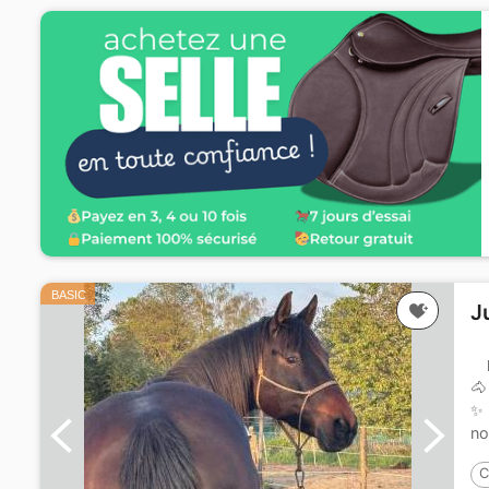
BASIC
J
🐴
✨ 
no
C