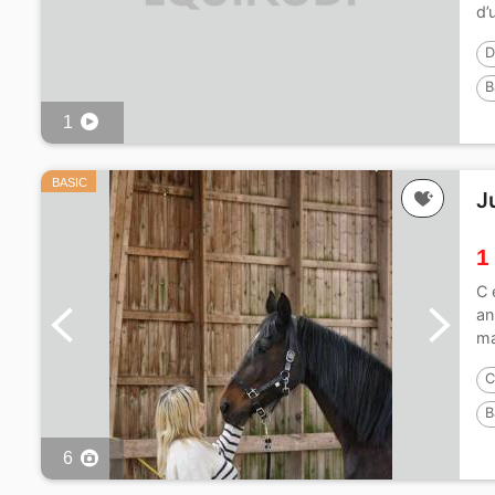
d’
D
B
1
BASIC
J
1
C 
an
ma
C
B
6